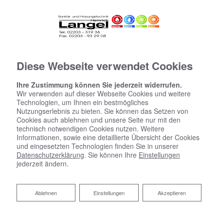
Diese Webseite verwendet Cookies
Ihre Zustimmung können Sie jederzeit widerrufen.
Wir verwenden auf dieser Webseite Cookies und weitere
Technologien, um Ihnen ein bestmögliches
Nutzungserlebnis zu bieten. Sie können das Setzen von
Cookies auch ablehnen und unsere Seite nur mit den
technisch notwendigen Cookies nutzen. Weitere
Startseite
»
Bad
»
Badinspiration & Musterbäder
»
Luxus-Bad 15,9 ㎡
Informationen, sowie eine detaillierte Übersicht der Cookies
und eingesetzten Technologien finden Sie in unserer
Datenschutzerklärung
. Sie können Ihre
Einstellungen
Luxus-Bad 15,9 ㎡
jederzeit ändern.
Ablehnen
Ablehnen
Einstellungen
Akzeptieren